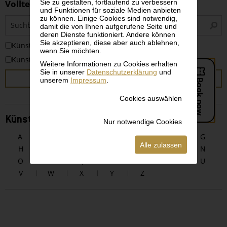
Sie zu gestalten, fortlaufend zu verbessern
Volltextsuche
und Funktionen für soziale Medien anbieten
zu können. Einige Cookies sind notwendig,
S
damit die von Ihnen aufgerufene Seite und
i
deren Dienste funktioniert. Andere können
Sie akzeptieren, diese aber auch ablehnen,
KünstlerInnen
wenn Sie möchten.
Kunstwerke
Weitere Informationen zu Cookies erhalten
Sie in unserer
Datenschutzerklärung
und
SUCHEN
unserem
Impressum
.
Cookies auswählen
KünstlerInnen alphabetisch
Nur notwendige Cookies
A
B
C
D
E
F
G
Alle zulassen
H
I
J
K
L
M
N
O
P
Q
R
S
T
U
V
W
X
Y
Z