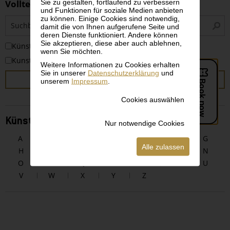
Sie zu gestalten, fortlaufend zu verbessern
Volltextsuche
und Funktionen für soziale Medien anbieten
zu können. Einige Cookies sind notwendig,
S
damit die von Ihnen aufgerufene Seite und
i
deren Dienste funktioniert. Andere können
Sie akzeptieren, diese aber auch ablehnen,
KünstlerInnen
wenn Sie möchten.
Kunstwerke
Weitere Informationen zu Cookies erhalten
Sie in unserer
Datenschutzerklärung
und
SUCHEN
unserem
Impressum
.
Cookies auswählen
KünstlerInnen alphabetisch
Nur notwendige Cookies
A
B
C
D
E
F
G
Alle zulassen
H
I
J
K
L
M
N
O
P
Q
R
S
T
U
V
W
X
Y
Z