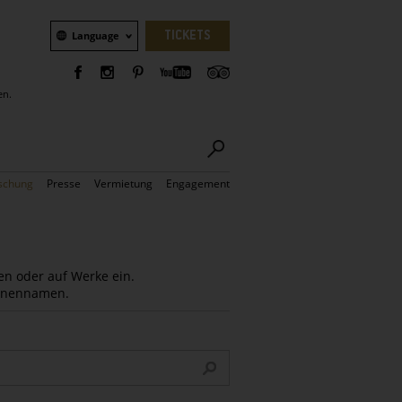
Sprachauswahl
TICKETS
Language
en.
schung
Presse
Vermietung
Engagement
en oder auf Werke ein.
Innennamen.