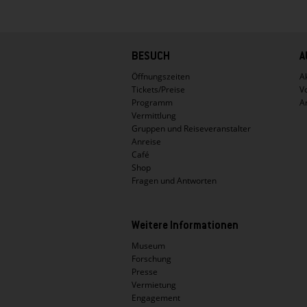
Hauptnavigation
BESUCH
A
Öffnungszeiten
Ak
Tickets/Preise
V
Programm
A
Vermittlung
Gruppen und Reiseveranstalter
Anreise
Café
Shop
Fragen und Antworten
Weitere Informationen
Museum
Forschung
Presse
Vermietung
Engagement