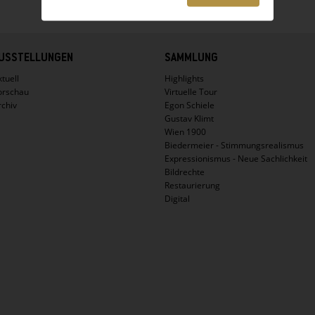
USSTELLUNGEN
SAMMLUNG
tuell
Highlights
orschau
Virtuelle Tour
rchiv
Egon Schiele
Gustav Klimt
Wien 1900
Biedermeier - Stimmungsrealismus
Expressionismus - Neue Sachlichkeit
Bildrechte
Restaurierung
Digital