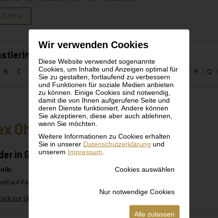
UCHEN
Wir verwenden Cookies
stlerInnen alphabetisch
Diese Website verwendet sogenannte
Cookies, um Inhalte und Anzeigen optimal für
B
C
D
E
F
G
H
I
J
K
L
M
N
O
P
Q
Sie zu gestalten, fortlaufend zu verbessern
und Funktionen für soziale Medien anbieten
zu können. Einige Cookies sind notwendig,
damit die von Ihnen aufgerufene Seite und
deren Dienste funktioniert. Andere können
Sie akzeptieren, diese aber auch ablehnen,
wenn Sie möchten.
ex Ohnoutek
Weitere Informationen zu Cookies erhalten
Sie in unserer
Datenschutzerklärung
und
unserem
Impressum
.
der in Großstadthof
Cookies auswählen
nik:
ell auf Papier
Nur notwendige Cookies
rück zur Übersicht
Alle zulassen