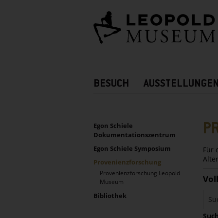
Barrierefreie
Bedienung
der
Webseite
Hauptnavigation
BESUCH
AUSSTELLUNGE
Zusatznavigation!
UNTERNAVIGATION
Sidebar
P
Egon Schiele
Dokumentationszentrum
Egon Schiele Symposium
Für 
Alte
Provenienzforschung
Provenienzforschung Leopold
Vol
Museum
Bibliothek
Such