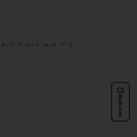
R
S
T
U
V
W
X
Y
Z