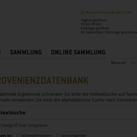
Noch eine Stunde geöffnet.
Täglich geöffnet:
10 bis 18 Uhr
Feiertags geöffnet.
Ab September: Dienstags geschloss
N
SAMMLUNG
ONLINE SAMMLUNG
Museum
For
ROVENIENZDATENBANK
optimale Ergebnisse schränken Sie bitte die Volltextsuche auf Nam
rnativ verwenden Sie bitte die alphabetische Suche nach Künster
ltextsuche
en in:
KünstlerInnen
Kunstwerke