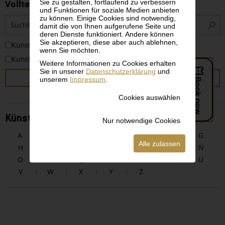
Sie zu gestalten, fortlaufend zu verbessern
Volltextsuche
und Funktionen für soziale Medien anbieten
zu können. Einige Cookies sind notwendig,
S
damit die von Ihnen aufgerufene Seite und
i
deren Dienste funktioniert. Andere können
Sie akzeptieren, diese aber auch ablehnen,
KünstlerInnen
wenn Sie möchten.
Kunstwerke
Weitere Informationen zu Cookies erhalten
Sie in unserer
Datenschutzerklärung
und
SUCHEN
unserem
Impressum
.
Cookies auswählen
KünstlerInnen alphabetisch
Nur notwendige Cookies
A
B
C
D
E
F
G
Alle zulassen
H
I
J
K
L
M
N
O
P
Q
R
S
T
U
V
W
X
Y
Z