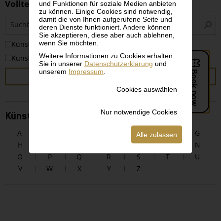
Volltextsuche
und Funktionen für soziale Medien anbieten
zu können. Einige Cookies sind notwendig,
S
damit die von Ihnen aufgerufene Seite und
deren Dienste funktioniert. Andere können
i
Sie akzeptieren, diese aber auch ablehnen,
wenn Sie möchten.
KünstlerInnen
Weitere Informationen zu Cookies erhalten
Kunstwerke
Sie in unserer
Datenschutzerklärung
und
unserem
Impressum
.
SUCHEN
Cookies auswählen
Nur notwendige Cookies
KünstlerInnen alphabetisch
A
B
C
D
E
F
G
Alle zulassen
H
I
J
K
L
M
N
O
P
Q
R
S
T
U
V
W
X
Y
Z