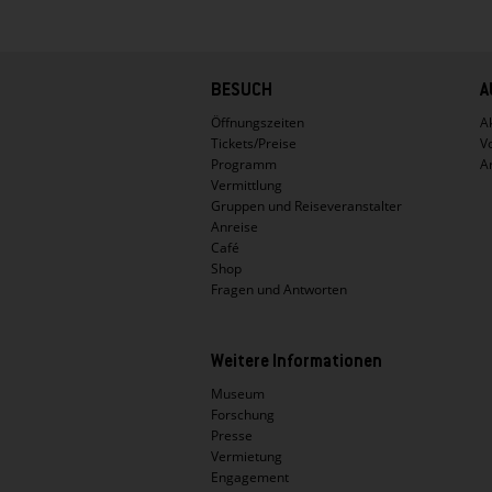
Hauptnavigation
BESUCH
A
Öffnungszeiten
Ak
Tickets/Preise
V
Programm
A
Vermittlung
Gruppen und Reiseveranstalter
Anreise
Café
Shop
Fragen und Antworten
Weitere Informationen
Museum
Forschung
Presse
Vermietung
Engagement