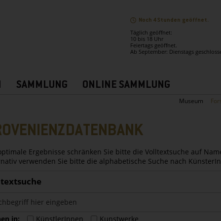
Noch 4 Stunden geöffnet.
Täglich geöffnet:
10 bis 18 Uhr
Feiertags geöffnet.
Ab September: Dienstags geschloss
N
SAMMLUNG
ONLINE SAMMLUNG
Museum
For
ROVENIENZDATENBANK
optimale Ergebnisse schränken Sie bitte die Volltextsuche auf Nam
rnativ verwenden Sie bitte die alphabetische Suche nach Künster
ltextsuche
en in:
KünstlerInnen
Kunstwerke