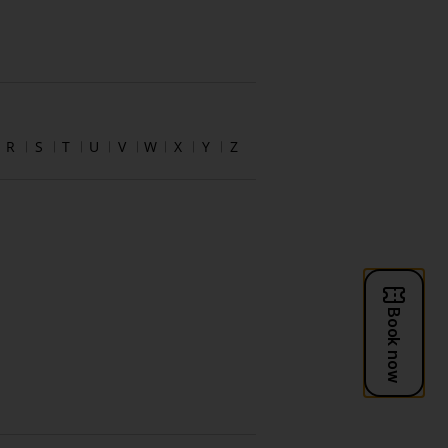
R
S
T
U
V
W
X
Y
Z