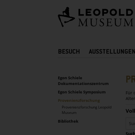
Barrierefreie
Bedienung
der
Webseite
Hauptnavigation
BESUCH
AUSSTELLUNGE
Zusatznavigation!
UNTERNAVIGATION
Sidebar
P
Egon Schiele
Dokumentationszentrum
Egon Schiele Symposium
Für 
Alte
Provenienzforschung
Provenienzforschung Leopold
Vol
Museum
Bibliothek
Such