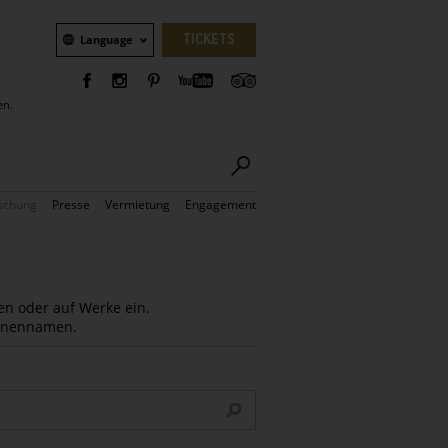
Sprachauswahl
TICKETS
Language
en.
schung
Presse
Vermietung
Engagement
en oder auf Werke ein.
Innennamen.