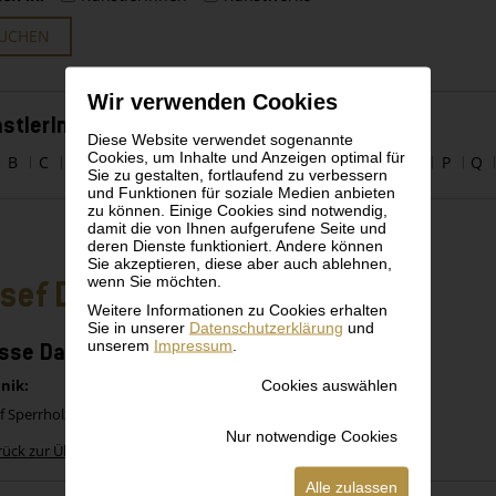
UCHEN
Wir verwenden Cookies
stlerInnen alphabetisch
Diese Website verwendet sogenannte
Cookies, um Inhalte und Anzeigen optimal für
B
C
D
E
F
G
H
I
J
K
L
M
N
O
P
Q
Sie zu gestalten, fortlaufend zu verbessern
und Funktionen für soziale Medien anbieten
zu können. Einige Cookies sind notwendig,
damit die von Ihnen aufgerufene Seite und
deren Dienste funktioniert. Andere können
Sie akzeptieren, diese aber auch ablehnen,
wenn Sie möchten.
sef Dobrowsky
Weitere Informationen zu Cookies erhalten
Sie in unserer
Datenschutzerklärung
und
unserem
Impressum
.
asse Dame
Cookies auswählen
nik:
f Sperrholz
Nur notwendige Cookies
rück zur Übersicht
Alle zulassen