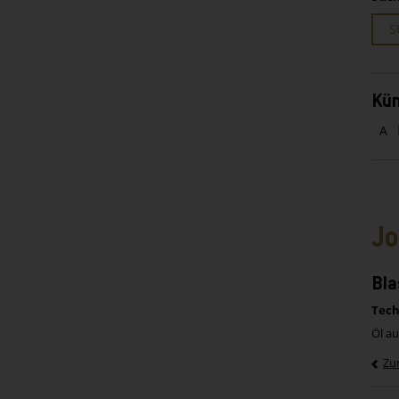
S
Kün
A
Jo
Bl
Tech
Öl au
Zu