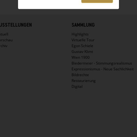
USSTELLUNGEN
SAMMLUNG
tuell
Highlights
orschau
Virtuelle Tour
rchiv
Egon Schiele
Gustav Klimt
Wien 1900
Biedermeier - Stimmungsrealismus
Expressionismus - Neue Sachlichkeit
Bildrechte
Restaurierung
Digital