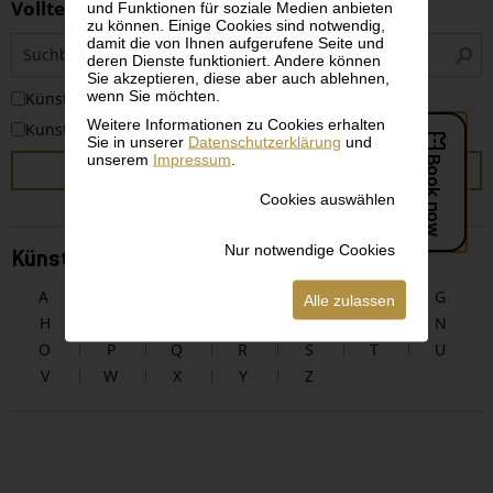
Volltextsuche
und Funktionen für soziale Medien anbieten
zu können. Einige Cookies sind notwendig,
S
damit die von Ihnen aufgerufene Seite und
deren Dienste funktioniert. Andere können
i
Sie akzeptieren, diese aber auch ablehnen,
wenn Sie möchten.
KünstlerInnen
Weitere Informationen zu Cookies erhalten
Kunstwerke
Sie in unserer
Datenschutzerklärung
und
unserem
Impressum
.
SUCHEN
Cookies auswählen
Nur notwendige Cookies
KünstlerInnen alphabetisch
A
B
C
D
E
F
G
Alle zulassen
H
I
J
K
L
M
N
O
P
Q
R
S
T
U
V
W
X
Y
Z