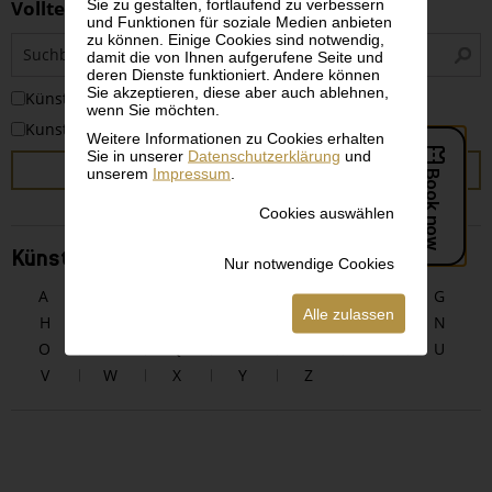
Sie zu gestalten, fortlaufend zu verbessern
Volltextsuche
und Funktionen für soziale Medien anbieten
zu können. Einige Cookies sind notwendig,
S
damit die von Ihnen aufgerufene Seite und
i
deren Dienste funktioniert. Andere können
Sie akzeptieren, diese aber auch ablehnen,
KünstlerInnen
wenn Sie möchten.
Kunstwerke
Weitere Informationen zu Cookies erhalten
Sie in unserer
Datenschutzerklärung
und
SUCHEN
unserem
Impressum
.
Cookies auswählen
KünstlerInnen alphabetisch
Nur notwendige Cookies
A
B
C
D
E
F
G
Alle zulassen
H
I
J
K
L
M
N
O
P
Q
R
S
T
U
V
W
X
Y
Z