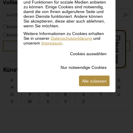
Volltextsuche
und Funktionen für soziale Medien anbieten
zu können. Einige Cookies sind notwendig,
S
damit die von Ihnen aufgerufene Seite und
deren Dienste funktioniert. Andere können
i
Sie akzeptieren, diese aber auch ablehnen,
wenn Sie möchten.
KünstlerInnen
Weitere Informationen zu Cookies erhalten
Kunstwerke
Sie in unserer
Datenschutzerklärung
und
unserem
Impressum
.
SUCHEN
Cookies auswählen
Nur notwendige Cookies
KünstlerInnen alphabetisch
A
B
C
D
E
F
G
Alle zulassen
H
I
J
K
L
M
N
O
P
Q
R
S
T
U
V
W
X
Y
Z