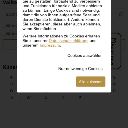
Sie zu gestalten, fortlaufend zu verbessern
Volltextsuche
und Funktionen für soziale Medien anbieten
zu können. Einige Cookies sind notwendig,
S
damit die von Ihnen aufgerufene Seite und
i
deren Dienste funktioniert. Andere können
Sie akzeptieren, diese aber auch ablehnen,
KünstlerInnen
wenn Sie möchten.
Kunstwerke
Weitere Informationen zu Cookies erhalten
Sie in unserer
Datenschutzerklärung
und
SUCHEN
unserem
Impressum
.
Cookies auswählen
KünstlerInnen alphabetisch
Nur notwendige Cookies
A
B
C
D
E
F
G
Alle zulassen
H
I
J
K
L
M
N
O
P
Q
R
S
T
U
V
W
X
Y
Z