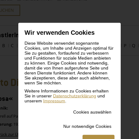
UCHEN
Wir verwenden Cookies
stlerInnen alphabetisch
Diese Website verwendet sogenannte
B
C
D
E
F
G
H
I
J
K
L
M
N
O
P
Q
Cookies, um Inhalte und Anzeigen optimal für
Sie zu gestalten, fortlaufend zu verbessern
und Funktionen für soziale Medien anbieten
zu können. Einige Cookies sind notwendig,
damit die von Ihnen aufgerufene Seite und
deren Dienste funktioniert. Andere können
Sie akzeptieren, diese aber auch ablehnen,
to Dix
wenn Sie möchten.
Weitere Informationen zu Cookies erhalten
Sie in unserer
Datenschutzerklärung
und
osa«
unserem
Impressum
.
nik:
Cookies auswählen
ell auf Papier
erung:
1923
Nur notwendige Cookies
rück zur Übersicht