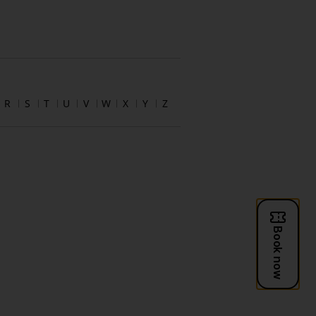
R
S
T
U
V
W
X
Y
Z