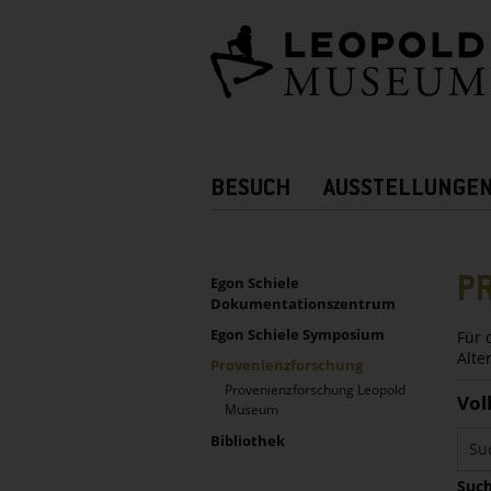
Barrierefreie
Bedienung
der
Webseite
Hauptnavigation
BESUCH
AUSSTELLUNGE
Zusatznavigation!
UNTERNAVIGATION
Sidebar
P
Egon Schiele
Dokumentationszentrum
Egon Schiele Symposium
Für 
Alte
Provenienzforschung
Provenienzforschung Leopold
Vol
Museum
Bibliothek
Such