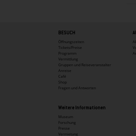
Hauptnavigation
BESUCH
A
Öffnungszeiten
Ak
Tickets/Preise
V
Programm
A
Vermittlung
Gruppen und Reiseveranstalter
Anreise
Café
Shop
Fragen und Antworten
Weitere Informationen
Museum
Forschung
Presse
Vermietung