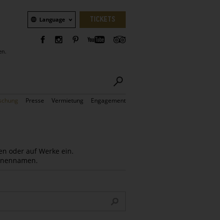
Sprachauswahl
TICKETS
Language
en.
schung
Presse
Vermietung
Engagement
en oder auf Werke ein.
Innennamen.