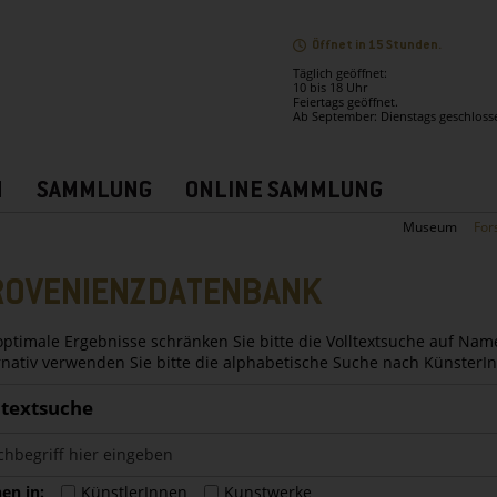
Öffnet in 15 Stunden.
Täglich geöffnet:
10 bis 18 Uhr
Feiertags geöffnet.
Ab September: Dienstags geschloss
N
SAMMLUNG
ONLINE SAMMLUNG
Museum
For
ROVENIENZDATENBANK
optimale Ergebnisse schränken Sie bitte die Volltextsuche auf Nam
rnativ verwenden Sie bitte die alphabetische Suche nach Künster
ltextsuche
en in:
KünstlerInnen
Kunstwerke