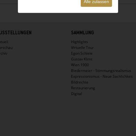
Alle zulassen
USSTELLUNGEN
SAMMLUNG
tuell
Highlights
orschau
Virtuelle Tour
rchiv
Egon Schiele
Gustav Klimt
Wien 1900
Biedermeier - Stimmungsrealismus
Expressionismus - Neue Sachlichkeit
Bildrechte
Restaurierung
Digital