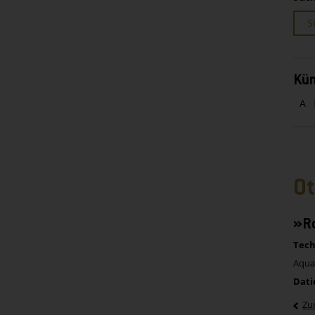
S
Kün
A
Ot
»R
Tech
Aquar
Dati
Zu