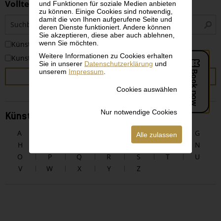
Volltextsuche
und Funktionen für soziale Medien anbieten
zu können. Einige Cookies sind notwendig,
S
damit die von Ihnen aufgerufene Seite und
deren Dienste funktioniert. Andere können
i
Sie akzeptieren, diese aber auch ablehnen,
wenn Sie möchten.
KünstlerInnen
Weitere Informationen zu Cookies erhalten
Kunstwerke
Sie in unserer
Datenschutzerklärung
und
unserem
Impressum
.
SUCHEN
Cookies auswählen
Nur notwendige Cookies
KünstlerInnen alphabetisch
A
B
C
D
E
F
G
Alle zulassen
H
I
J
K
L
M
N
O
P
Q
R
S
T
U
V
W
X
Y
Z