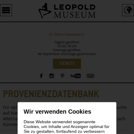
Barrierefreie
Bedienung
der
Webseite
Öffnet demnächst.
Täglich geöffnet:
10 bis 18 Uhr
Feiertags geöffnet.
Ab September: Dienstags geschlossen.
Sprachauswahl
TICKETS
Sidebar
PROVENIENZDATENBANK
Für optimale Ergebnisse schränken Sie bitte die Volltextsuche
Wir verwenden Cookies
auf Namen oder auf Werke ein.
Alternativ verwenden Sie bitte die alphabetische Suche nach
Diese Website verwendet sogenannte
KünsterInnennamen.
Cookies, um Inhalte und Anzeigen optimal für
Sie zu gestalten, fortlaufend zu verbessern