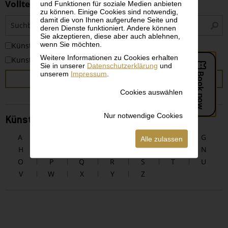
Volltextsuche
und Funktionen für soziale Medien anbieten
zu können. Einige Cookies sind notwendig,
S
damit die von Ihnen aufgerufene Seite und
deren Dienste funktioniert. Andere können
i
Sie akzeptieren, diese aber auch ablehnen,
wenn Sie möchten.
KünstlerInnen
Weitere Informationen zu Cookies erhalten
Kunstwerke
Sie in unserer
Datenschutzerklärung
und
unserem
Impressum
.
SUCHEN
Cookies auswählen
Nur notwendige Cookies
KünstlerInnen alphabetisch
A
B
C
D
E
F
G
Alle zulassen
H
I
J
K
L
M
N
O
P
Q
R
S
T
U
V
W
X
Y
Z