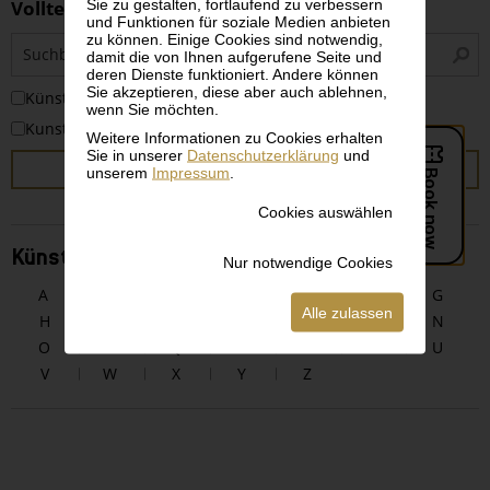
Sie zu gestalten, fortlaufend zu verbessern
Volltextsuche
und Funktionen für soziale Medien anbieten
zu können. Einige Cookies sind notwendig,
S
damit die von Ihnen aufgerufene Seite und
i
deren Dienste funktioniert. Andere können
Sie akzeptieren, diese aber auch ablehnen,
KünstlerInnen
wenn Sie möchten.
Kunstwerke
Weitere Informationen zu Cookies erhalten
Sie in unserer
Datenschutzerklärung
und
SUCHEN
unserem
Impressum
.
Cookies auswählen
KünstlerInnen alphabetisch
Nur notwendige Cookies
A
B
C
D
E
F
G
Alle zulassen
H
I
J
K
L
M
N
O
P
Q
R
S
T
U
V
W
X
Y
Z