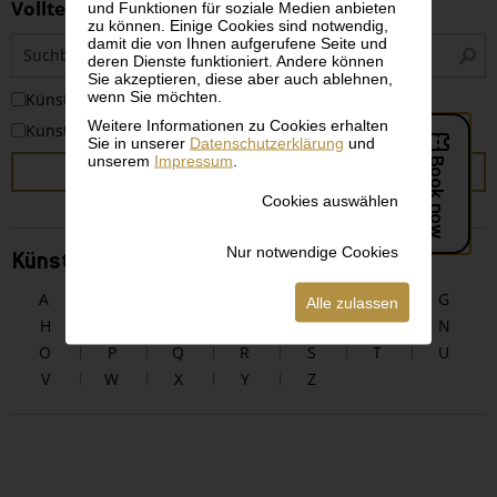
Volltextsuche
und Funktionen für soziale Medien anbieten
zu können. Einige Cookies sind notwendig,
S
damit die von Ihnen aufgerufene Seite und
deren Dienste funktioniert. Andere können
i
Sie akzeptieren, diese aber auch ablehnen,
wenn Sie möchten.
KünstlerInnen
Weitere Informationen zu Cookies erhalten
Kunstwerke
Sie in unserer
Datenschutzerklärung
und
unserem
Impressum
.
SUCHEN
Cookies auswählen
Nur notwendige Cookies
KünstlerInnen alphabetisch
A
B
C
D
E
F
G
Alle zulassen
H
I
J
K
L
M
N
O
P
Q
R
S
T
U
V
W
X
Y
Z