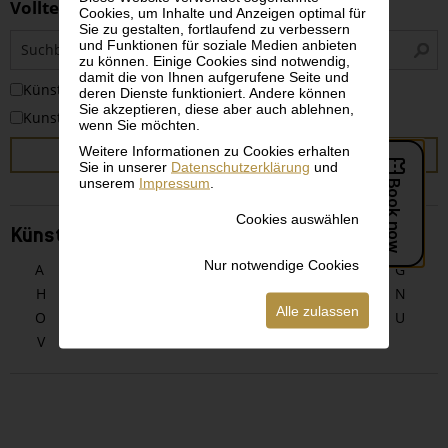
Volltextsuche
Cookies, um Inhalte und Anzeigen optimal für
Sie zu gestalten, fortlaufend zu verbessern
S
und Funktionen für soziale Medien anbieten
i
zu können. Einige Cookies sind notwendig,
damit die von Ihnen aufgerufene Seite und
KünstlerInnen
deren Dienste funktioniert. Andere können
Sie akzeptieren, diese aber auch ablehnen,
Kunstwerke
wenn Sie möchten.
Weitere Informationen zu Cookies erhalten
SUCHEN
Sie in unserer
Datenschutzerklärung
und
unserem
Impressum
.
Cookies auswählen
KünstlerInnen alphabetisch
Nur notwendige Cookies
A
B
C
D
E
F
G
H
I
J
K
L
M
N
Alle zulassen
O
P
Q
R
S
T
U
V
W
X
Y
Z