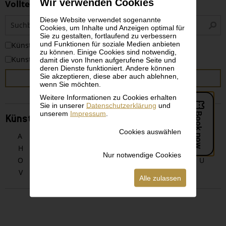
Wir verwenden Cookies
Volltextsuche
S
Diese Website verwendet sogenannte
Cookies, um Inhalte und Anzeigen optimal für
i
Sie zu gestalten, fortlaufend zu verbessern
und Funktionen für soziale Medien anbieten
KünstlerInnen
zu können. Einige Cookies sind notwendig,
Kunstwerke
damit die von Ihnen aufgerufene Seite und
deren Dienste funktioniert. Andere können
Sie akzeptieren, diese aber auch ablehnen,
SUCHEN
wenn Sie möchten.
Weitere Informationen zu Cookies erhalten
Sie in unserer
Datenschutzerklärung
und
unserem
Impressum
.
KünstlerInnen alphabetisch
Cookies auswählen
A
B
C
D
E
F
G
H
I
J
K
L
M
N
Nur notwendige Cookies
O
P
Q
R
S
T
U
V
W
X
Y
Z
Alle zulassen