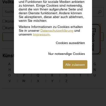
Volltextsuche
und Funktionen für soziale Medien anbieten
zu können. Einige Cookies sind notwendig,
S
damit die von Ihnen aufgerufene Seite und
deren Dienste funktioniert. Andere können
i
Sie akzeptieren, diese aber auch ablehnen,
wenn Sie möchten.
KünstlerInnen
Weitere Informationen zu Cookies erhalten
Kunstwerke
Sie in unserer
Datenschutzerklärung
und
unserem
Impressum
.
SUCHEN
Cookies auswählen
Nur notwendige Cookies
KünstlerInnen alphabetisch
A
B
C
D
E
F
G
Alle zulassen
H
I
J
K
L
M
N
O
P
Q
R
S
T
U
V
W
X
Y
Z