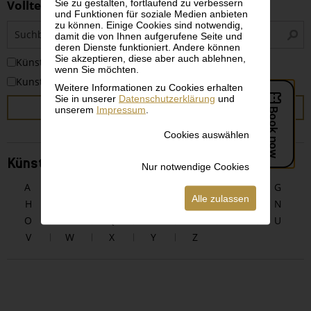
Sie zu gestalten, fortlaufend zu verbessern
Volltextsuche
und Funktionen für soziale Medien anbieten
zu können. Einige Cookies sind notwendig,
S
damit die von Ihnen aufgerufene Seite und
i
deren Dienste funktioniert. Andere können
Sie akzeptieren, diese aber auch ablehnen,
KünstlerInnen
wenn Sie möchten.
Kunstwerke
Weitere Informationen zu Cookies erhalten
Sie in unserer
Datenschutzerklärung
und
SUCHEN
unserem
Impressum
.
Cookies auswählen
KünstlerInnen alphabetisch
Nur notwendige Cookies
A
B
C
D
E
F
G
Alle zulassen
H
I
J
K
L
M
N
O
P
Q
R
S
T
U
V
W
X
Y
Z