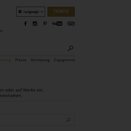
Sprachauswahl
TICKETS
Language
en.
schung
Presse
Vermietung
Engagement
en oder auf Werke ein.
Innennamen.