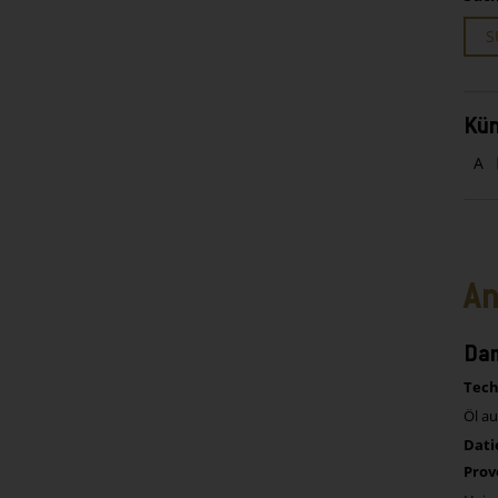
S
Kün
A
An
Dam
Tech
Öl au
Dati
Prov