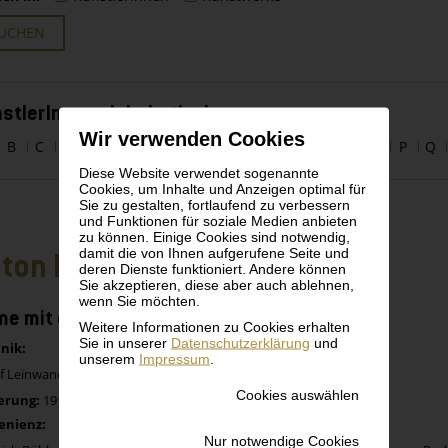
UCHEN
stlerInnen alphabetisch
Wir verwenden Cookies
B
C
D
E
F
G
H
I
J
K
L
M
N
O
P
Q
Diese Website verwendet sogenannte
Cookies, um Inhalte und Anzeigen optimal für
Sie zu gestalten, fortlaufend zu verbessern
und Funktionen für soziale Medien anbieten
zu können. Einige Cookies sind notwendig,
damit die von Ihnen aufgerufene Seite und
ton Faistauer
deren Dienste funktioniert. Andere können
Sie akzeptieren, diese aber auch ablehnen,
wenn Sie möchten.
e mit dunklem Hut
Weitere Informationen zu Cookies erhalten
Sie in unserer
Datenschutzerklärung
und
nik:
unserem
Impressum
.
f Leinwand aufkaschiert auf Karton
Cookies auswählen
erung:
1917
enienz:
Nur notwendige Cookies