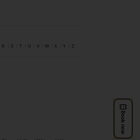
R
S
T
U
V
W
X
Y
Z