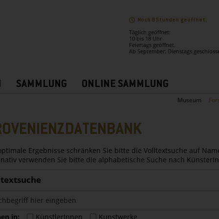
Noch 8 Stunden geöffnet.
Täglich geöffnet:
10 bis 18 Uhr
Feiertags geöffnet.
Ab September: Dienstags geschloss
N
SAMMLUNG
ONLINE SAMMLUNG
Museum
For
ROVENIENZDATENBANK
optimale Ergebnisse schränken Sie bitte die Volltextsuche auf Nam
rnativ verwenden Sie bitte die alphabetische Suche nach Künster
ltextsuche
en in:
KünstlerInnen
Kunstwerke