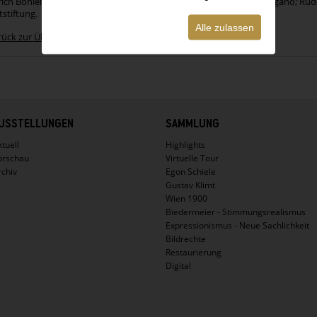
ich Böhler, Wien, später St. Moritz; Mabel Böhler (geb. Forbes), Lugano; 
tstiftung.
Alle zulassen
rück zur Übersicht
USSTELLUNGEN
SAMMLUNG
tuell
Highlights
orschau
Virtuelle Tour
rchiv
Egon Schiele
Gustav Klimt
Wien 1900
Biedermeier - Stimmungsrealismus
Expressionismus - Neue Sachlichkeit
Bildrechte
Restaurierung
Digital