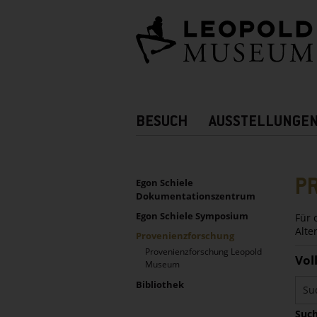
Barrierefreie
Bedienung
der
Webseite
Hauptnavigation
BESUCH
AUSSTELLUNGE
Zusatznavigation!
UNTERNAVIGATION
Sidebar
P
Egon Schiele
Dokumentationszentrum
Egon Schiele Symposium
Für 
Alte
Provenienzforschung
Provenienzforschung Leopold
Vol
Museum
Bibliothek
Such