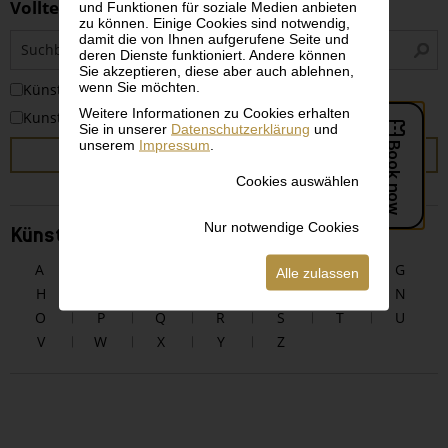
Volltextsuche
und Funktionen für soziale Medien anbieten
zu können. Einige Cookies sind notwendig,
S
damit die von Ihnen aufgerufene Seite und
deren Dienste funktioniert. Andere können
i
Sie akzeptieren, diese aber auch ablehnen,
wenn Sie möchten.
KünstlerInnen
Weitere Informationen zu Cookies erhalten
Kunstwerke
Sie in unserer
Datenschutzerklärung
und
unserem
Impressum
.
SUCHEN
Cookies auswählen
Nur notwendige Cookies
KünstlerInnen alphabetisch
A
B
C
D
E
F
G
Alle zulassen
H
I
J
K
L
M
N
O
P
Q
R
S
T
U
V
W
X
Y
Z