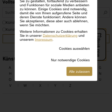
Sie zu gestalten, fortlaufend zu verbessern
Volltextsuche
und Funktionen für soziale Medien anbieten
zu können. Einige Cookies sind notwendig,
S
damit die von Ihnen aufgerufene Seite und
i
deren Dienste funktioniert. Andere können
Sie akzeptieren, diese aber auch ablehnen,
KünstlerInnen
wenn Sie möchten.
Kunstwerke
Weitere Informationen zu Cookies erhalten
Sie in unserer
Datenschutzerklärung
und
SUCHEN
unserem
Impressum
.
Cookies auswählen
KünstlerInnen alphabetisch
Nur notwendige Cookies
A
B
C
D
E
F
G
Alle zulassen
H
I
J
K
L
M
N
O
P
Q
R
S
T
U
V
W
X
Y
Z