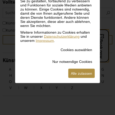
Sie zu gestalten, fortlaufend zu verbessern
Volltextsuche
und Funktionen für soziale Medien anbieten
zu können. Einige Cookies sind notwendig,
S
damit die von Ihnen aufgerufene Seite und
i
deren Dienste funktioniert. Andere können
Sie akzeptieren, diese aber auch ablehnen,
KünstlerInnen
wenn Sie möchten.
Kunstwerke
Weitere Informationen zu Cookies erhalten
Sie in unserer
Datenschutzerklärung
und
SUCHEN
unserem
Impressum
.
Cookies auswählen
KünstlerInnen alphabetisch
Nur notwendige Cookies
A
B
C
D
E
F
G
Alle zulassen
H
I
J
K
L
M
N
O
P
Q
R
S
T
U
V
W
X
Y
Z