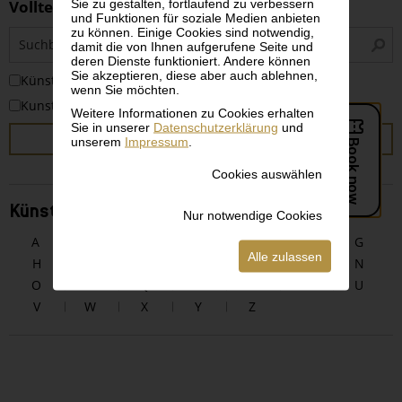
Sie zu gestalten, fortlaufend zu verbessern
Volltextsuche
und Funktionen für soziale Medien anbieten
zu können. Einige Cookies sind notwendig,
S
damit die von Ihnen aufgerufene Seite und
i
deren Dienste funktioniert. Andere können
Sie akzeptieren, diese aber auch ablehnen,
KünstlerInnen
wenn Sie möchten.
Kunstwerke
Weitere Informationen zu Cookies erhalten
Sie in unserer
Datenschutzerklärung
und
SUCHEN
unserem
Impressum
.
Cookies auswählen
KünstlerInnen alphabetisch
Nur notwendige Cookies
A
B
C
D
E
F
G
Alle zulassen
H
I
J
K
L
M
N
O
P
Q
R
S
T
U
V
W
X
Y
Z