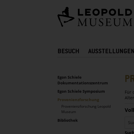
Barrierefreie
Bedienung
der
Webseite
Hauptnavigation
BESUCH
AUSSTELLUNGE
Zusatznavigation!
UNTERNAVIGATION
Sidebar
P
Egon Schiele
Dokumentationszentrum
Egon Schiele Symposium
Für 
Alte
Provenienzforschung
Provenienzforschung Leopold
Vol
Museum
Bibliothek
Such