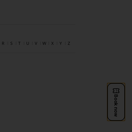
R
S
T
U
V
W
X
Y
Z