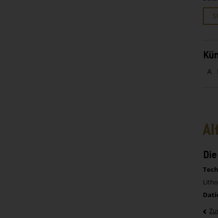
S
Kün
A
Al
Die
Tech
Litho
Dati
Zu