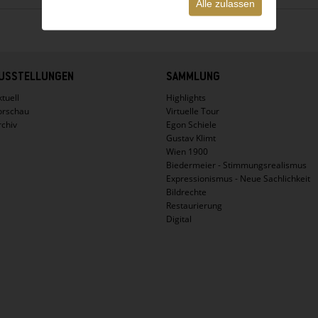
Alle zulassen
USSTELLUNGEN
SAMMLUNG
tuell
Highlights
orschau
Virtuelle Tour
rchiv
Egon Schiele
Gustav Klimt
Wien 1900
Biedermeier - Stimmungsrealismus
Expressionismus - Neue Sachlichkeit
Bildrechte
Restaurierung
Digital