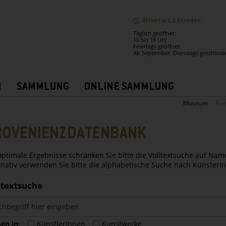
Öffnet in 1,5 Stunden.
Täglich geöffnet:
10 bis 18 Uhr
Feiertags geöffnet.
Ab September: Dienstags geschloss
N
SAMMLUNG
ONLINE SAMMLUNG
Museum
For
ROVENIENZDATENBANK
optimale Ergebnisse schränken Sie bitte die Volltextsuche auf Nam
rnativ verwenden Sie bitte die alphabetische Suche nach Künster
ltextsuche
en in:
KünstlerInnen
Kunstwerke