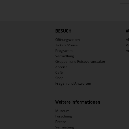
Hauptnavigation
BESUCH
A
Öffnungszeiten
Ak
Tickets/Preise
V
Programm
A
Vermittlung
Gruppen und Reiseveranstalter
Anreise
Café
Shop
Fragen und Antworten
Weitere Informationen
Museum
Forschung
Presse
Vermietung