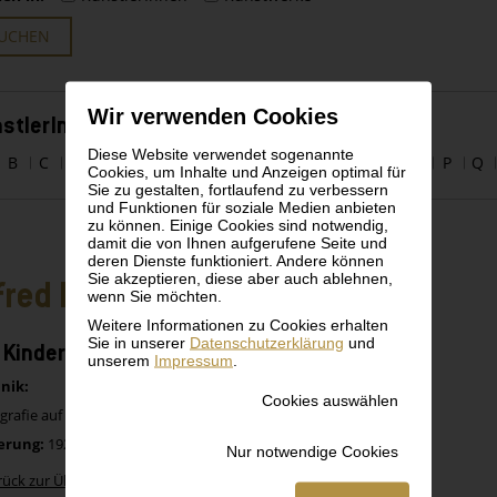
UCHEN
Wir verwenden Cookies
stlerInnen alphabetisch
Diese Website verwendet sogenannte
B
C
D
E
F
G
H
I
J
K
L
M
N
O
P
Q
Cookies, um Inhalte und Anzeigen optimal für
Sie zu gestalten, fortlaufend zu verbessern
und Funktionen für soziale Medien anbieten
zu können. Einige Cookies sind notwendig,
damit die von Ihnen aufgerufene Seite und
deren Dienste funktioniert. Andere können
Sie akzeptieren, diese aber auch ablehnen,
fred Kubin
wenn Sie möchten.
Weitere Informationen zu Cookies erhalten
Sie in unserer
Datenschutzerklärung
und
 Kinder bei der Hexe
unserem
Impressum
.
nik:
Cookies auswählen
grafie auf Papier
erung:
1925
Nur notwendige Cookies
rück zur Übersicht