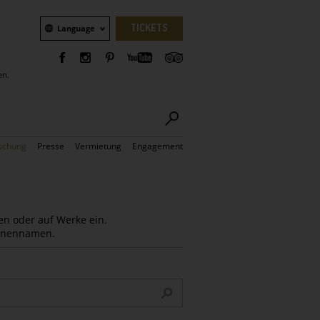
Sprachauswahl
TICKETS
Language
en.
schung
Presse
Vermietung
Engagement
en oder auf Werke ein.
Innennamen.