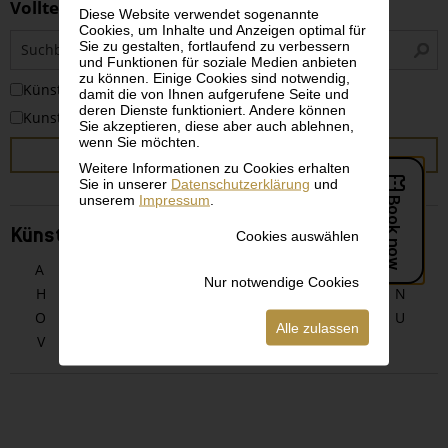
Volltextsuche
Diese Website verwendet sogenannte
Cookies, um Inhalte und Anzeigen optimal für
S
Sie zu gestalten, fortlaufend zu verbessern
i
und Funktionen für soziale Medien anbieten
zu können. Einige Cookies sind notwendig,
KünstlerInnen
damit die von Ihnen aufgerufene Seite und
deren Dienste funktioniert. Andere können
Kunstwerke
Sie akzeptieren, diese aber auch ablehnen,
wenn Sie möchten.
SUCHEN
Weitere Informationen zu Cookies erhalten
Sie in unserer
Datenschutzerklärung
und
unserem
Impressum
.
KünstlerInnen alphabetisch
Cookies auswählen
A
B
C
D
E
F
G
Nur notwendige Cookies
H
I
J
K
L
M
N
O
P
Q
R
S
T
U
Alle zulassen
V
W
X
Y
Z