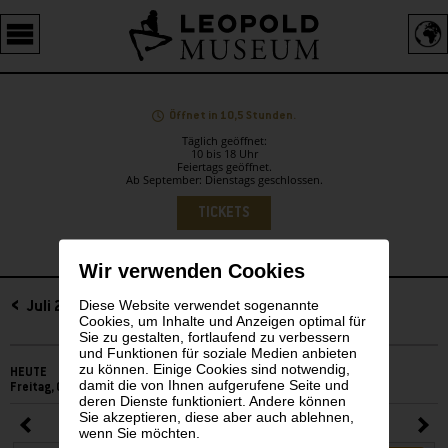
Barrierefreie
Bedienung
der
Webseite
Öffnet in 10,5 Stunden.
Täglich geöffnet:
10 bis 18 Uhr
Feiertags geöffnet.
Ab September: Dienstags geschlossen.
Sprachauswahl
TICKETS
Wir verwenden Cookies
Diese Website verwendet sogenannte
Sidebar
Juli 2026
Cookies, um Inhalte und Anzeigen optimal für
Sie zu gestalten, fortlaufend zu verbessern
und Funktionen für soziale Medien anbieten
zu können. Einige Cookies sind notwendig,
HEUTE
damit die von Ihnen aufgerufene Seite und
Freitag, 07. August 2026
deren Dienste funktioniert. Andere können
Sie akzeptieren, diese aber auch ablehnen,
Juli 2026
wenn Sie möchten.