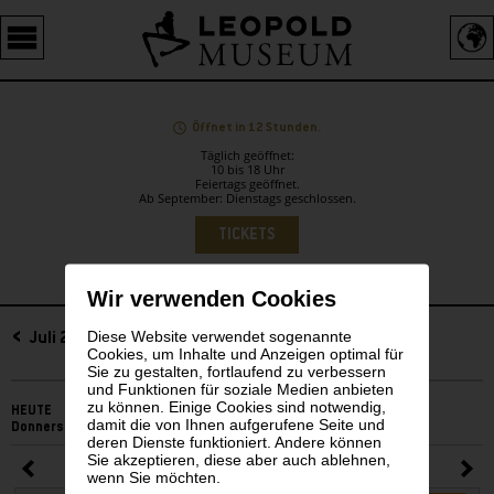
Barrierefreie
Bedienung
der
Webseite
Öffnet in 12 Stunden.
Täglich geöffnet:
10 bis 18 Uhr
Feiertags geöffnet.
Ab September: Dienstags geschlossen.
Sprachauswahl
TICKETS
Wir verwenden Cookies
Diese Website verwendet sogenannte
Sidebar
Juli 2026
Cookies, um Inhalte und Anzeigen optimal für
Sie zu gestalten, fortlaufend zu verbessern
und Funktionen für soziale Medien anbieten
zu können. Einige Cookies sind notwendig,
HEUTE
damit die von Ihnen aufgerufene Seite und
Donnerstag, 06. August 2026
deren Dienste funktioniert. Andere können
Sie akzeptieren, diese aber auch ablehnen,
Juli 2026
wenn Sie möchten.