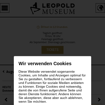
Barrierefreie
Bedienung
der
Webseite
Öffnet in 12 Stunden.
Täglich geöffnet:
10 bis 18 Uhr
Feiertags geöffnet.
Ab September: Dienstags geschlossen.
Sprachauswahl
TICKETS
Wir verwenden Cookies
Diese Website verwendet sogenannte
Sidebar
August 2026
Cookies, um Inhalte und Anzeigen optimal für
Sie zu gestalten, fortlaufend zu verbessern
und Funktionen für soziale Medien anbieten
zu können. Einige Cookies sind notwendig,
HEUTE
damit die von Ihnen aufgerufene Seite und
Donnerstag, 06. August 2026
deren Dienste funktioniert. Andere können
Sie akzeptieren, diese aber auch ablehnen,
August 2026
wenn Sie möchten.