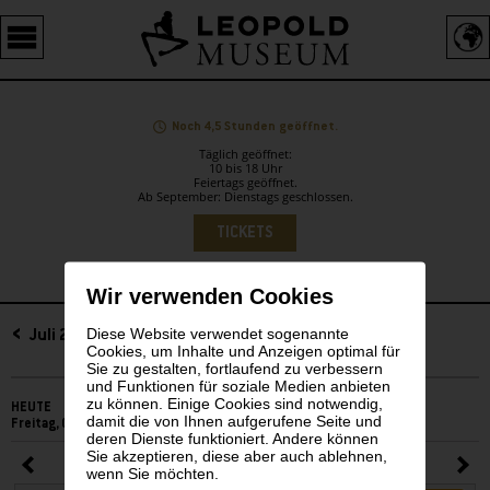
Barrierefreie
Bedienung
der
Webseite
Noch 4,5 Stunden geöffnet.
Täglich geöffnet:
10 bis 18 Uhr
Feiertags geöffnet.
Ab September: Dienstags geschlossen.
Sprachauswahl
TICKETS
Wir verwenden Cookies
Diese Website verwendet sogenannte
Sidebar
Juli 2026
Cookies, um Inhalte und Anzeigen optimal für
Sie zu gestalten, fortlaufend zu verbessern
und Funktionen für soziale Medien anbieten
zu können. Einige Cookies sind notwendig,
HEUTE
damit die von Ihnen aufgerufene Seite und
Freitag, 07. August 2026
deren Dienste funktioniert. Andere können
Sie akzeptieren, diese aber auch ablehnen,
Juli 2026
wenn Sie möchten.