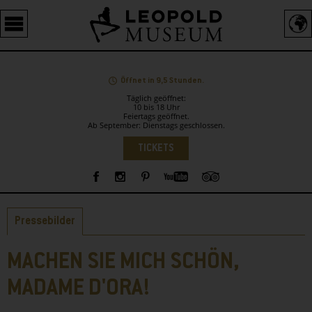
Barrierefreie
Bedienung
der
Webseite
Öffnet in 9,5 Stunden.
Täglich geöffnet:
10 bis 18 Uhr
Feiertags geöffnet.
Ab September: Dienstags geschlossen.
Sprachauswahl
TICKETS
Sidebar
Reiter
Pressebilder
MACHEN SIE MICH SCHÖN,
MADAME D'ORA!