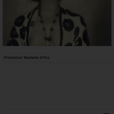
Epaper
Pressetext Madame d'Ora
Te