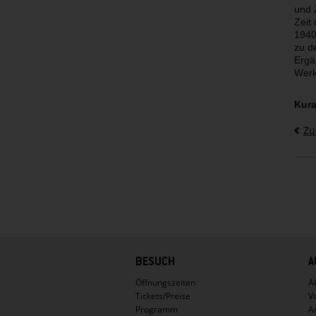
und 
Zeit
1940
zu d
Ergä
Werk
Kura
Zu
Hauptnavigation
BESUCH
A
Öffnungszeiten
Ak
Tickets/Preise
V
Programm
A