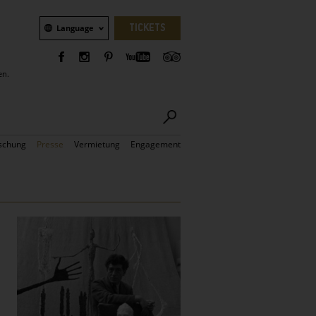
Sprachauswahl
TICKETS
Language
en.
schung
Presse
Vermietung
Engagement
Bilder