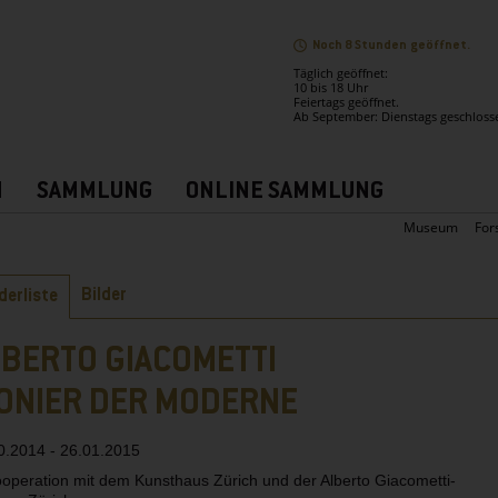
Noch 8 Stunden geöffnet.
Täglich geöffnet:
10 bis 18 Uhr
Feiertags geöffnet.
Ab September: Dienstags geschloss
N
SAMMLUNG
ONLINE SAMMLUNG
Museum
For
ter
Bilder
derliste
LBERTO GIACOMETTI
IONIER DER MODERNE
0.2014 - 26.01.2015
ooperation mit dem Kunsthaus Zürich und der Alberto Giacometti-