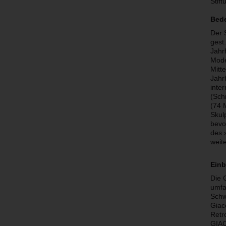
Stift
Bede
Der 
gest
Jahr
Mode
Mitt
Jahr
inte
(Sch
(74 
Skul
bevo
des 
weit
Einb
Die 
umfa
Schw
Giac
Retr
GIAC