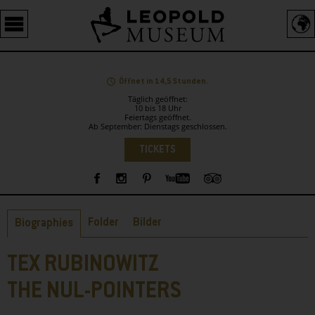
Barrierefreie
Bedienung
der
Webseite
Öffnet in 14,5 Stunden.
Täglich geöffnet:
10 bis 18 Uhr
Feiertags geöffnet.
Ab September: Dienstags geschlossen.
Sprachauswahl
TICKETS
Sidebar
Reiter
Folder
Bilder
Biographies
TEX RUBINOWITZ
THE NUL-POINTERS