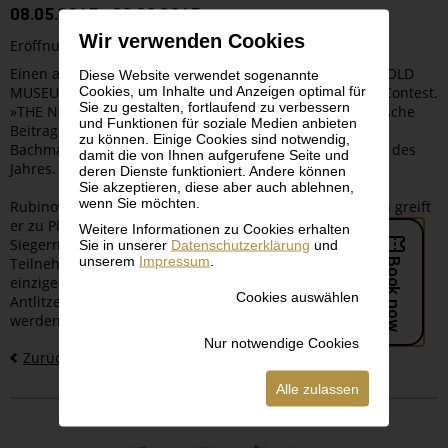
08.05.2015 - 08.06.2015
Wir verwenden Cookies
Eröffnung 07.05.2015, 19 Uhr
Einen absoluten Kunst-Höhepunkt präsentiert das LEOPOLD
Diese Website verwendet sogenannte
Cookies, um Inhalte und Anzeigen optimal für
MUSEUM als Einstimmung auf den 60. Eurovision Song Contest.
Sie zu gestalten, fortlaufend zu verbessern
»THE NUL-POINTERS« ist der unkonventionelle künstlerische
und Funktionen für soziale Medien anbieten
Beitrag des genialen Cartoonisten, Schriftstellers und
zu können. Einige Cookies sind notwendig,
Bachmann-Preisträgers Tex Rubinowitz zum Musikevent des
damit die von Ihnen aufgerufene Seite und
Jahres.
deren Dienste funktioniert. Andere können
Sie akzeptieren, diese aber auch ablehnen,
wenn Sie möchten.
Rubinowitz ist bekennender Fan des Song Contests. Nun greift
er zu Pinsel und Farbe, und sein Interesse gilt nicht den
Weitere Informationen zu Cookies erhalten
Siegern sondern den »Nullpunktern«, jenen 34 Song Contest-
Sie in unserer
Datenschutzerklärung
und
unserem
Impressum
.
TeilnehmerInnen, deren Darbietung die Jury mit keinem
einzigen Punkt honorierte. Die auf alte Holztafeln gebannten
Cookies auswählen
Antlitze dieser ultimativen Verlierer des Show-Business
werden, textlich kommentiert, zu Ikonen des Scheiterns.
Nur notwendige Cookies
Zurück zur Übersicht
Alle zulassen
Bilder