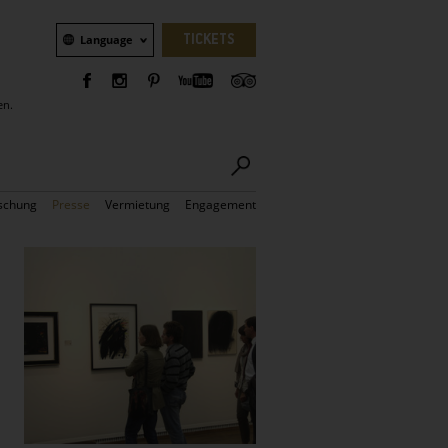
Sprachauswahl
TICKETS
Language
en.
schung
Presse
Vermietung
Engagement
Bilder