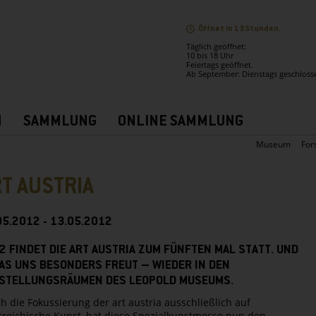
Öffnet in 13 Stunden.
Täglich geöffnet:
10 bis 18 Uhr
Feiertags geöffnet.
Ab September: Dienstags geschloss
N
SAMMLUNG
ONLINE SAMMLUNG
Museum
For
T AUSTRIA
05.2012 - 13.05.2012
2 FINDET DIE ART AUSTRIA ZUM FÜNFTEN MAL STATT. UND
AS UNS BESONDERS FREUT – WIEDER IN DEN
STELLUNGSRÄUMEN DES LEOPOLD MUSEUMS.
h die Fokussierung der art austria ausschließlich auf
rreichische Kunst, hat diese Spezialkunstmesse nun den