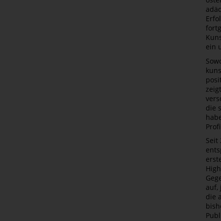
adäq
Erfo
fort
Kuns
ein 
Sowo
kuns
posi
zeig
vers
die 
habe
Prof
Seit
ents
erst
High
Gege
auf,
die 
bish
Publ