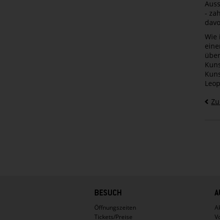
Auss
- za
davo
Wie 
eine
über
Kuns
Kuns
Leo
Zu
Hauptnavigation
BESUCH
A
Öffnungszeiten
Ak
Tickets/Preise
V