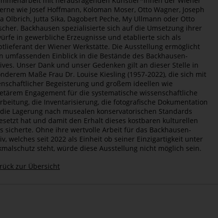
mmenarbeit mit herausragenden Künstler*innen der Wiener
rne wie Josef Hoffmann, Koloman Moser, Otto Wagner, Joseph
a Olbrich, Jutta Sika, Dagobert Peche, My Ullmann oder Otto
scher. Backhausen spezialisierte sich auf die Umsetzung ihrer
ürfe in gewerbliche Erzeugnisse und etablierte sich als
tlieferant der Wiener Werkstätte. Die Ausstellung ermöglicht
n umfassenden Einblick in die Bestände des Backhausen-
ives. Unser Dank und unser Gedenken gilt an dieser Stelle in
nderem Maße Frau Dr. Louise Kiesling (1957-2022), die sich mit
enschaftlicher Begeisterung und großem ideellen wie
tärem Engagement für die systematische wissenschaftliche
rbeitung, die Inventarisierung, die fotografische Dokumentation
die Lagerung nach musealen konservatorischen Standards
esetzt hat und damit den Erhalt dieses kostbaren kulturellen
s sicherte. Ohne ihre wertvolle Arbeit für das Backhausen-
iv, welches seit 2022 als Einheit ob seiner Einzigartigkeit unter
malschutz steht, würde diese Ausstellung nicht möglich sein.
rück zur Übersicht