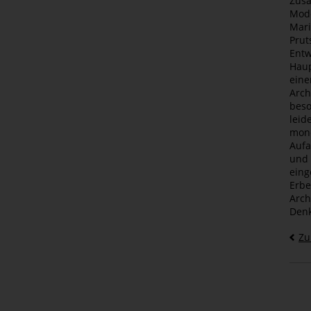
Zusa
Mode
Mari
Prut
Entw
Haup
eine
Arch
beso
leid
mone
Aufa
und 
eing
Erbe
Arch
Denk
Zu