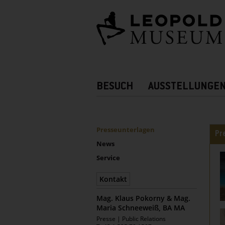
Barrierefreie
Bedienung
der
Webseite
Hauptnavigation
BESUCH
AUSSTELLUNGE
Zusatznavigation!
UNTERNAVIGATION
Sidebar
Rei
Presseunterlagen
Pr
News
Service
Kontakt
Mag. Klaus Pokorny & Mag.
Maria Schneeweiß, BA MA
Leopold
Presse | Public Relations