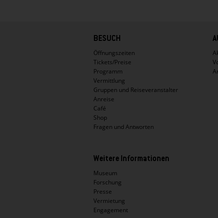
Hauptnavigation
BESUCH
A
Öffnungszeiten
Ak
Tickets/Preise
V
Programm
A
Vermittlung
Gruppen und Reiseveranstalter
Anreise
Café
Shop
Fragen und Antworten
Weitere Informationen
Museum
Forschung
Presse
Vermietung
Engagement