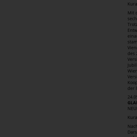
Kura
Mit 
sech
Trot
Entw
eina
stam
Vien
des 
Vers
Jubi
Wien
Vers
Koop
der 
24.0
GLA
NEU
Kura
Nach
Dars