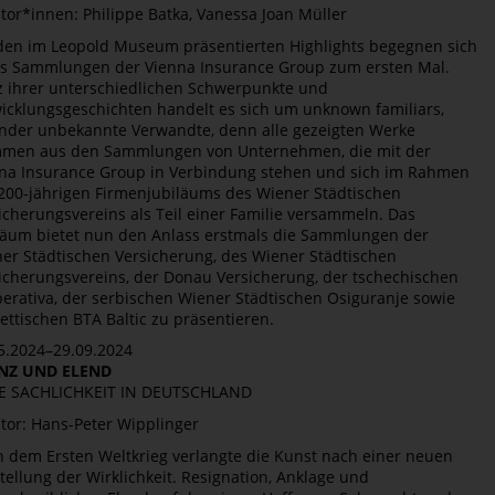
tor*innen: Philippe Batka, Vanessa Joan Müller
den im Leopold Museum präsentierten Highlights begegnen sich
s Sammlungen der Vienna Insurance Group zum ersten Mal.
z ihrer unterschiedlichen Schwerpunkte und
icklungsgeschichten handelt es sich um unknown familiars,
nder unbekannte Verwandte, denn alle gezeigten Werke
men aus den Sammlungen von Unternehmen, die mit der
na Insurance Group in Verbindung stehen und sich im Rahmen
200-jährigen Firmenjubiläums des Wiener Städtischen
icherungsvereins als Teil einer Familie versammeln. Das
läum bietet nun den Anlass erstmals die Sammlungen der
er Städtischen Versicherung, des Wiener Städtischen
icherungsvereins, der Donau Versicherung, der tschechischen
erativa, der serbischen Wiener Städtischen Osiguranje sowie
lettischen BTA Baltic zu präsentieren.
5.2024–29.09.2024
NZ UND ELEND
E SACHLICHKEIT IN DEUTSCHLAND
tor: Hans-Peter Wipplinger
 dem Ersten Weltkrieg verlangte die Kunst nach einer neuen
tellung der Wirklichkeit. Resignation, Anklage und