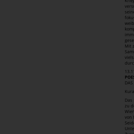
Krie
vers
sein
foku
weib
komp
imme
gese
Mit 
Samm
viel
durc
13.1
POE
DAS
Kura
Das 
zu d
Wien
von 
Seid
Unte