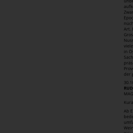
unbe
aufk
Zwan
Epoc
nüch
Art.
Gros
Nuss
viel
in Ö
Sach
präs
Prov
der 
30.1
RUD
MAG
Kura
Ab E
bede
umfa
Weim