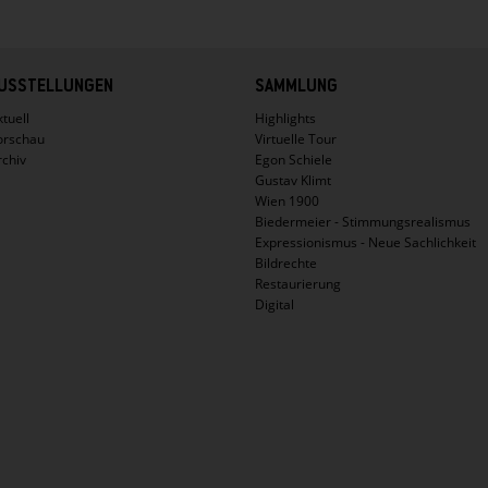
USSTELLUNGEN
SAMMLUNG
tuell
Highlights
orschau
Virtuelle Tour
rchiv
Egon Schiele
Gustav Klimt
Wien 1900
Biedermeier - Stimmungsrealismus
Expressionismus - Neue Sachlichkeit
Bildrechte
Restaurierung
Digital