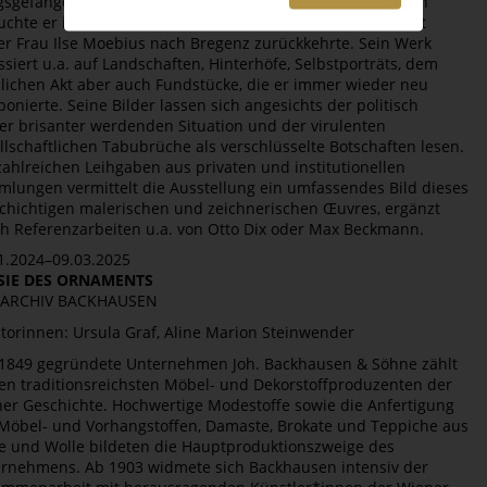
gsgefangenschaft aus der er erst 1920 heimkehrte. Danach
uchte er in Berlin und Wien Fuß zu fassen, ehe er 1924 mit
er Frau Ilse Moebius nach Bregenz zurückkehrte. Sein Werk
ssiert u.a. auf Landschaften, Hinterhöfe, Selbstporträts, dem
lichen Akt aber auch Fundstücke, die er immer wieder neu
onierte. Seine Bilder lassen sich angesichts der politisch
r brisanter werdenden Situation und der virulenten
llschaftlichen Tabubrüche als verschlüsselte Botschaften lesen.
zahlreichen Leihgaben aus privaten und institutionellen
lungen vermittelt die Ausstellung ein umfassendes Bild dieses
schichtigen malerischen und zeichnerischen Œuvres, ergänzt
h Referenzarbeiten u.a. von Otto Dix oder Max Beckmann.
1.2024–09.03.2025
SIE DES ORNAMENTS
 ARCHIV BACKHAUSEN
torinnen: Ursula Graf, Aline Marion Steinwender
1849 gegründete Unternehmen Joh. Backhausen & Söhne zählt
en traditionsreichsten Möbel- und Dekorstoffproduzenten der
er Geschichte. Hochwertige Modestoffe sowie die Anfertigung
Möbel- und Vorhangstoffen, Damaste, Brokate und Teppiche aus
e und Wolle bildeten die Hauptproduktionszweige des
rnehmens. Ab 1903 widmete sich Backhausen intensiv der