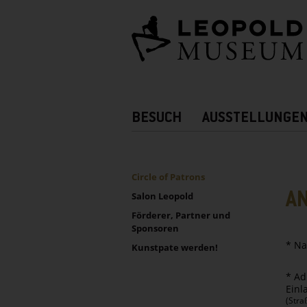
Barrierefreie
Bedienung
der
Webseite
Hauptnavigation
BESUCH
AUSSTELLUNGE
Zusatznavigation!
UNTERNAVIGATION
Sidebar
Circle of Patrons
A
Salon Leopold
Förderer, Partner und
Sponsoren
* Na
Kunstpate werden!
* Ad
Einl
(Stra