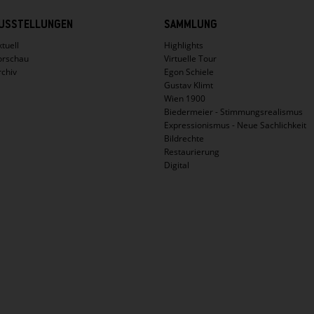
USSTELLUNGEN
SAMMLUNG
tuell
Highlights
orschau
Virtuelle Tour
rchiv
Egon Schiele
Gustav Klimt
Wien 1900
Biedermeier - Stimmungsrealismus
Expressionismus - Neue Sachlichkeit
Bildrechte
Restaurierung
Digital