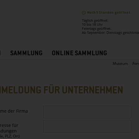
Noch 5 Stunden geöffnet.
Täglich geöffnet:
10 bis 18 Uhr
Feiertags geöffnet.
Ab September: Dienstags geschloss
N
SAMMLUNG
ONLINE SAMMLUNG
Museum
For
NMELDUNG FÜR UNTERNEHMEN
me der Firma
resse für
adungen
ße, PLZ, Ort)