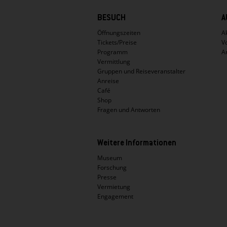
Hauptnavigation
BESUCH
A
Öffnungszeiten
Ak
Tickets/Preise
V
Programm
A
Vermittlung
Gruppen und Reiseveranstalter
Anreise
Café
Shop
Fragen und Antworten
Weitere Informationen
Museum
Forschung
Presse
Vermietung
Engagement