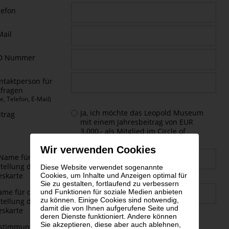
lefon
Mail
ID Nummer
ntaktperson für
fragen
, Telefon, E-Mail)
Ja, ich möchte das Leopold Museum
itrag
mit einem Jahresbeitrag von EUR
3.000,- als Mitglied im Circle of
Patrons unterstützen.
Wir verwenden Cookies
 Name für die
tellung der
Diese Website verwendet sogenannte
eskarte
Cookies, um Inhalte und Anzeigen optimal für
Sie zu gestalten, fortlaufend zu verbessern
ame für die
und Funktionen für soziale Medien anbieten
zu können. Einige Cookies sind notwendig,
tellung der
damit die von Ihnen aufgerufene Seite und
eskarte
deren Dienste funktioniert. Andere können
Ich willige ein, dass meine in diesem
Sie akzeptieren, diese aber auch ablehnen,
ustimmung