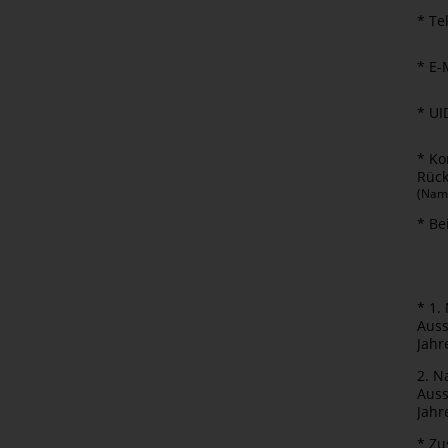
* Te
* E-
* U
* Ko
Rück
(Name
* Be
* 1.
Auss
Jahr
2. N
Auss
Jahr
* Z