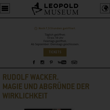
Barrierefreie
Bedienung
der
Webseite
Noch 7,5 Stunden geöffnet.
Täglich geöffnet:
10 bis 18 Uhr
Feiertags geöffnet.
Ab September: Dienstags geschlossen.
Sprachauswahl
TICKETS
Sidebar
RUDOLF WACKER.
MAGIE UND ABGRÜNDE DER
WIRKLICHKEIT