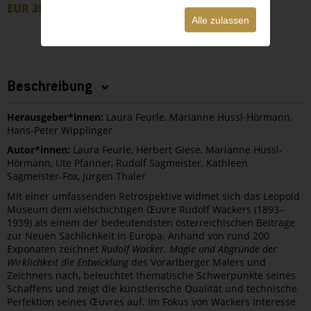
EUR 39,90
Bestellen
Alle zulassen
Beschreibung
Herausgeber*innen:
Laura Feurle, Marianne Hussl-Hörmann,
Hans-Peter Wipplinger
Autor*innen:
Laura Feurle, Herbert Giese, Marianne Hussl-
Hörmann, Ute Pfanner, Rudolf Sagmeister, Kathleen
Sagmeister-Fox, Jürgen Thaler
Mit einer umfassenden Retrospektive widmet sich das Leopold
Museum dem vielschichtigen Œuvre Rudolf Wackers (1893–
1939) als einem der bedeutendsten österreichischen Beiträge
zur Neuen Sachlichkeit in Europa. Anhand von rund 200
Exponaten zeichnet
Rudolf Wacker. Magie und Abgründe der
Wirklichkeit die Entwicklung
des Vorarlberger Malers und
Zeichners nach, beleuchtet thematische Schwerpunkte seines
Schaffens und zeigt die künstlerische Qualität und technische
Perfektion seines Œuvres auf. Im Fokus von Wackers Interesse