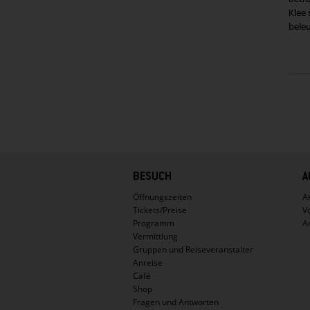
Klee 
bele
Hauptnavigation
BESUCH
A
Öffnungszeiten
Ak
Tickets/Preise
V
Programm
A
Vermittlung
Gruppen und Reiseveranstalter
Anreise
Café
Shop
Fragen und Antworten