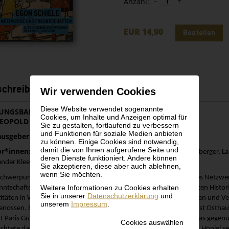
-
+
Anzahl:
EUR 14,90
Bestellen
chreibung
Wir verwenden Cookies
Diese Website verwendet sogenannte
UNGSBAND ZUM 5. EGON SCHIELESYMPOSIUM
Cookies, um Inhalte und Anzeigen optimal für
LEOPOLD MUSEUM, 2023
Sie zu gestalten, fortlaufend zu verbessern
und Funktionen für soziale Medien anbieten
usgeber:
Kerstin Jesse und Hans-Peter Wipplinger
zu können. Einige Cookies sind notwendig,
damit die von Ihnen aufgerufene Seite und
r*innen:
Philipp Blom, Régine Bonnefoit, Tobias Burg, Ulrike Emberger, La
deren Dienste funktioniert. Andere können
ander Klee, Hans-Peter Wipplinger
Sie akzeptieren, diese aber auch ablehnen,
wenn Sie möchten.
Schwerpunkt des 5. Egon Schiele-Symposiums lag auf Egon Schieles Netzwe
Weitere Informationen zu Cookies erhalten
nntschaften. Die Publikation umfasst die Keynote des renommierten Histor
Sie in unserer
Datenschutzerklärung
und
titäten in Wien um 1900 sowie weitere Beiträge zu den Beziehungen und Ver
unserem
Impressum
.
genossen. Burg widmete sich dem frühen Schiele-Sammler Karl Ernst Osthaus
rt Paris Gütersloh und Bonnefoit der Vorbehalten Oskar Kokoschkas gegenü
Cookies auswählen
chtete das fruchtbare Aufeinandertreffen mit Max Oppenheimer, Hönigl sei