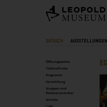
Barrierefreie
Bedienung
der
Webseite
Hauptnavigation
BESUCH
AUSSTELLUNGE
Zusatznavigation!
UNTERNAVIGATION
Sidebar
E
Öffnungszeiten
Tickets/Preise
Programm
Vermittlung
Gruppen und
Reiseveranstalter
Anreise
Café