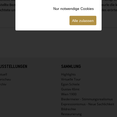
stellte Bezüge zu Adolf Hölzel und Alexander Koch her, während Feurle die 
Nur notwendige Cookies
uchtete und Emberger Denkmalschutzfragen rund um Werke Schieles erörte
Alle zulassen
USSTELLUNGEN
SAMMLUNG
tuell
Highlights
orschau
Virtuelle Tour
rchiv
Egon Schiele
Gustav Klimt
Wien 1900
Biedermeier - Stimmungsrealismus
Expressionismus - Neue Sachlichkeit
Bildrechte
Restaurierung