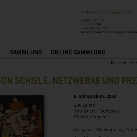
Noch 7,5 Stunden geöffnet.
Täglich geöffnet:
10 bis 18 Uhr
Feiertags geöffnet.
Ab September: Dienstags geschloss
N
SAMMLUNG
ONLINE SAMMLUNG
Museum
For
GON SCHIELE. NETZWERKE UND F
5. Symposium, 2023
200 Seiten
19 x 24 cm | Softcover
96 Abbildungen
Ausgabe: