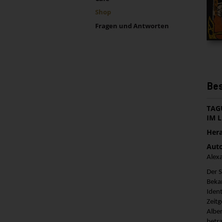
Shop
Fragen und Antworten
Bes
TAG
IM 
Hera
Auto
Alex
Der 
Beka
Iden
Zeit
Albe
betra