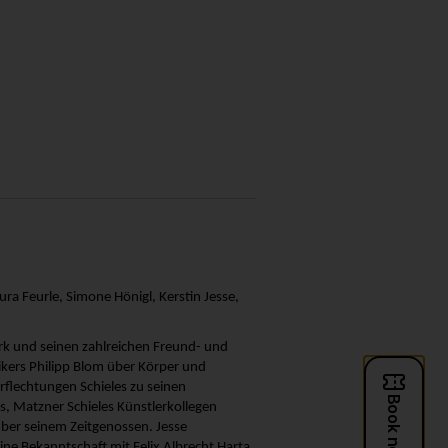
ura Feurle, Simone Hönigl, Kerstin Jesse,
rk und seinen zahlreichen Freund- und
ikers Philipp Blom über Körper und
flechtungen Schieles zu seinen
, Matzner Schieles Künstlerkollegen
ber seinem Zeitgenossen. Jesse
ne Bekanntschaft mit Felix Albrecht Harta.