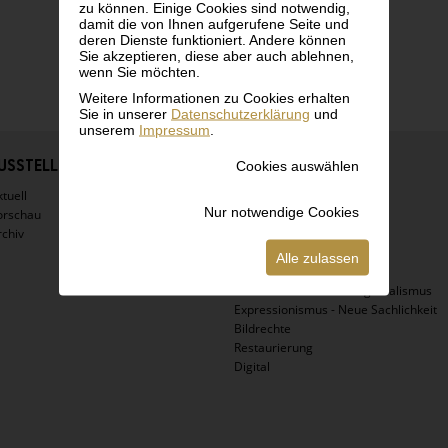
zu können. Einige Cookies sind notwendig,
damit die von Ihnen aufgerufene Seite und
deren Dienste funktioniert. Andere können
Sie akzeptieren, diese aber auch ablehnen,
wenn Sie möchten.
Weitere Informationen zu Cookies erhalten
Sie in unserer
Datenschutzerklärung
und
unserem
Impressum
.
Cookies auswählen
USSTELLUNGEN
SAMMLUNG
tuell
Highlights
Nur notwendige Cookies
orschau
Virtuelle Tour
rchiv
Egon Schiele
Gustav Klimt
Alle zulassen
Wien 1900
Biedermeier - Stimmungsrealismus
Expressionismus - Neue Sachlichkeit
Bildrechte
Restaurierung
Digital