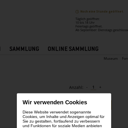
Noch eine Stunde geöffnet.
Täglich geöffnet:
10 bis 18 Uhr
Feiertags geöffnet.
Ab September: Dienstags geschloss
N
SAMMLUNG
ONLINE SAMMLUNG
Museum
For
-
+
Anzahl:
Wir verwenden Cookies
EUR
Bestellen
Diese Website verwendet sogenannte
Cookies, um Inhalte und Anzeigen optimal für
Sie zu gestalten, fortlaufend zu verbessern
und Funktionen für soziale Medien anbieten