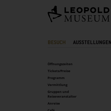
Barrierefreie
Bedienung
der
Webseite
Hauptnavigation
BESUCH
AUSSTELLUNGE
Zusatznavigation!
UNTERNAVIGATION
Sidebar
Öffnungszeiten
Tickets/Preise
Programm
Vermittlung
Gruppen und
Reiseveranstalter
Anreise
Café