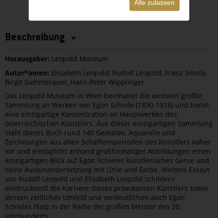
Alle zulassen
Beschreibung
Herausgeber:
Leopold Museum
Autor*innen
:
Elisabeth Leopold, Rudolf Leopold, Franz Smola,
Birgit Summerauer, Hans-Peter Wipplinger
Das Leopold Museum in Wien beinhaltet die weltweit größte
Sammlung an Werken von Egon Schiele (1890-1918) und bietet
eine einzigartige Konzentration an Hauptwerken des
österreichischen Künstlers. Aus dieser einzigartigen Sammlung
stellt dieses Buch rund 140 Gemälde, Aquarelle und
Zeichnungen aus allen Schaffensperioden des Künstlers näher
vor und ermöglicht anhand großformatiger Abbildungen einen
einzigartigen Blick auf Egon Schieles künstlerisches Genie und
seine Auseinandersetzung mit Linie und Farbe. Weitere Essays
von Rudolf Leopold und Elisabeth Leopold schildern
eindrucksvoll die Karriere dieses provokanten Künstlers sowie
dessen zeitliches Umfeld und verdeutlichen auch Egon
Schieles Platz in der Reihe der großen Meister des 20.
Jahrhunderts.