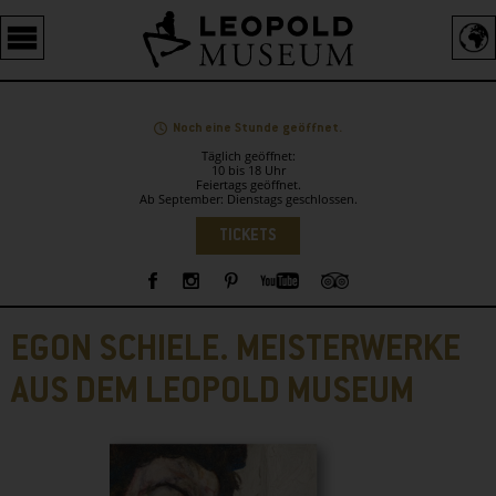
Barrierefreie
Bedienung
der
Webseite
Noch eine Stunde geöffnet.
Täglich geöffnet:
10 bis 18 Uhr
Feiertags geöffnet.
Ab September: Dienstags geschlossen.
Sprachauswahl
TICKETS
Sidebar
EGON SCHIELE. MEISTERWERKE
AUS DEM LEOPOLD MUSEUM