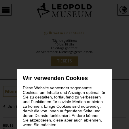
Barrierefreie
Bedienung
der
Webseite
Öffnet in einer Stunde.
Täglich geöffnet:
10 bis 18 Uhr
Feiertags geöffnet.
Ab September: Dienstags geschlossen.
Sprachauswahl
TICKETS
Wir verwenden Cookies
Diese Website verwendet sogenannte
Sidebar
Filtern
Expert's Choice
Cookies, um Inhalte und Anzeigen optimal für
Sie zu gestalten, fortlaufend zu verbessern
und Funktionen für soziale Medien anbieten
zu können. Einige Cookies sind notwendig,
Juli 2026
damit die von Ihnen aufgerufene Seite und
deren Dienste funktioniert. Andere können
Sie akzeptieren, diese aber auch ablehnen,
wenn Sie möchten.
HEUTE