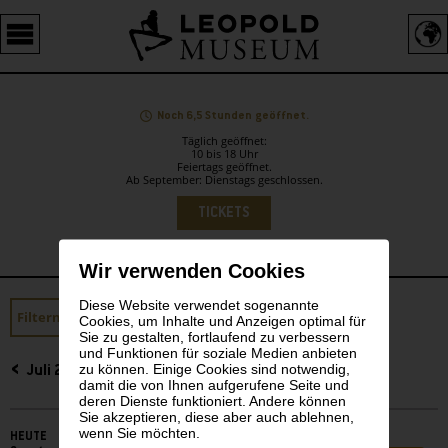
Barrierefreie
Bedienung
der
Webseite
Noch 6,5 Stunden geöffnet.
Täglich geöffnet:
10 bis 18 Uhr
Feiertags geöffnet.
Ab September: Dienstags geschlossen.
Sprachauswahl
TICKETS
Wir verwenden Cookies
Diese Website verwendet sogenannte
Sidebar
Filtern
Spezialführung
Cookies, um Inhalte und Anzeigen optimal für
Sie zu gestalten, fortlaufend zu verbessern
und Funktionen für soziale Medien anbieten
zu können. Einige Cookies sind notwendig,
Juli 2026
damit die von Ihnen aufgerufene Seite und
deren Dienste funktioniert. Andere können
Sie akzeptieren, diese aber auch ablehnen,
wenn Sie möchten.
HEUTE