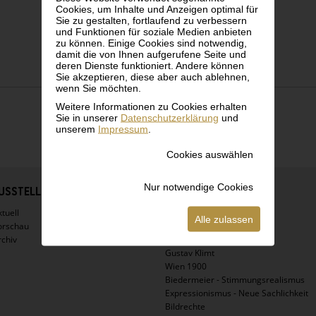
Cookies, um Inhalte und Anzeigen optimal für
Sie zu gestalten, fortlaufend zu verbessern
und Funktionen für soziale Medien anbieten
zu können. Einige Cookies sind notwendig,
damit die von Ihnen aufgerufene Seite und
deren Dienste funktioniert. Andere können
Sie akzeptieren, diese aber auch ablehnen,
wenn Sie möchten.
Weitere Informationen zu Cookies erhalten
Sie in unserer
Datenschutzerklärung
und
unserem
Impressum
.
Cookies auswählen
Nur notwendige Cookies
USSTELLUNGEN
SAMMLUNG
tuell
Highlights
Alle zulassen
orschau
Virtuelle Tour
rchiv
Egon Schiele
Gustav Klimt
Wien 1900
Biedermeier - Stimmungsrealismus
Expressionismus - Neue Sachlichkeit
Bildrechte