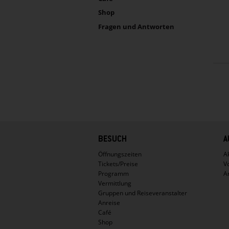
Shop
Fragen und Antworten
Hauptnavigation
BESUCH
A
Öffnungszeiten
Ak
Tickets/Preise
V
Programm
A
Vermittlung
Gruppen und Reiseveranstalter
Anreise
Café
Shop