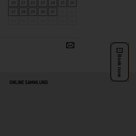
20
21
22
23
24
25
26
27
28
29
30
31
01
02
03
04
05
06
07
08
09
Teilen
und
verbreiten
ONLINE SAMMLUNG