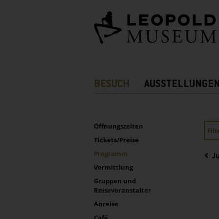
Barrierefreie
Bedienung
der
Webseite
Hauptnavigation
BESUCH
AUSSTELLUNGE
Zusatznavigation!
UNTERNAVIGATION
Sidebar
Öffnungszeiten
Fil
Tickets/Preise
Programm
Ju
Vermittlung
Gruppen und
Reiseveranstalter
Anreise
Café