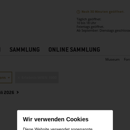
Noch 30 Minuten geöffnet.
Täglich geöffnet:
10 bis 18 Uhr
Feiertags geöffnet.
Ab September: Dienstags geschloss
N
SAMMLUNG
ONLINE SAMMLUNG
Museum
For
tern
Erlebnis WIEN 1900
li 2026
Wir verwenden Cookies
Diese Website verwendet sogenannte