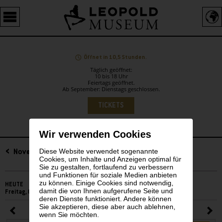
Barrierefreie
Bedienung
der
Webseite
Öffnet in 10,5 Stunden.
Täglich geöffnet:
10 bis 18 Uhr
Feiertags geöffnet.
Ab September: Dienstags geschlossen.
Sprachauswahl
TICKETS
Wir verwenden Cookies
Diese Website verwendet sogenannte
Sidebar
November 2025
Cookies, um Inhalte und Anzeigen optimal für
Sie zu gestalten, fortlaufend zu verbessern
und Funktionen für soziale Medien anbieten
zu können. Einige Cookies sind notwendig,
HEUTE
damit die von Ihnen aufgerufene Seite und
Freitag, 07. August 2026
deren Dienste funktioniert. Andere können
Sie akzeptieren, diese aber auch ablehnen,
November 2025
wenn Sie möchten.