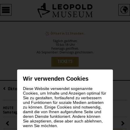
Barrierefreie
Bedienung
der
Webseite
Öffnet in 11 Stunden.
Täglich geöffnet:
10 bis 18 Uhr
Feiertags geöffnet.
Ab September: Dienstags geschlossen.
Sprachauswahl
TICKETS
Wir verwenden Cookies
Diese Website verwendet sogenannte
Sidebar
Oktober 2025
Cookies, um Inhalte und Anzeigen optimal für
Sie zu gestalten, fortlaufend zu verbessern
und Funktionen für soziale Medien anbieten
zu können. Einige Cookies sind notwendig,
HEUTE
damit die von Ihnen aufgerufene Seite und
Samstag, 08. August 2026
deren Dienste funktioniert. Andere können
Sie akzeptieren, diese aber auch ablehnen,
Oktober 2025
wenn Sie möchten.