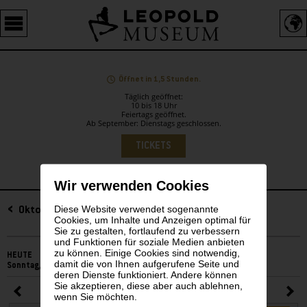
Barrierefreie
Bedienung
der
Webseite
Öffnet in 1,5 Stunden.
Täglich geöffnet:
10 bis 18 Uhr
Feiertags geöffnet.
Ab September: Dienstags geschlossen.
Sprachauswahl
TICKETS
Wir verwenden Cookies
Diese Website verwendet sogenannte
Sidebar
Oktober 2025
Cookies, um Inhalte und Anzeigen optimal für
Sie zu gestalten, fortlaufend zu verbessern
und Funktionen für soziale Medien anbieten
zu können. Einige Cookies sind notwendig,
HEUTE
damit die von Ihnen aufgerufene Seite und
Sonntag, 09. August 2026
deren Dienste funktioniert. Andere können
Sie akzeptieren, diese aber auch ablehnen,
Oktober 2025
wenn Sie möchten.