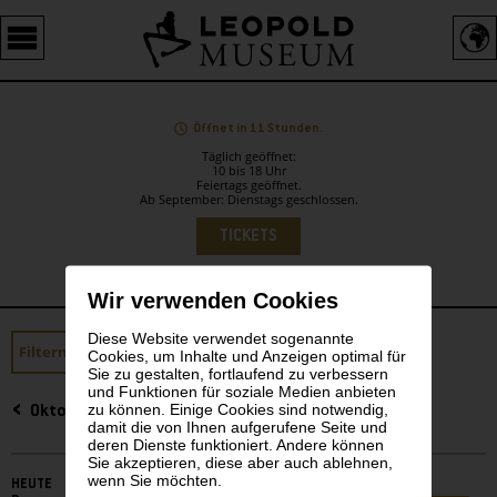
Barrierefreie
Bedienung
der
Webseite
Öffnet in 11 Stunden.
Täglich geöffnet:
10 bis 18 Uhr
Feiertags geöffnet.
Ab September: Dienstags geschlossen.
Sprachauswahl
TICKETS
Wir verwenden Cookies
Diese Website verwendet sogenannte
Sidebar
Filtern
Cookies, um Inhalte und Anzeigen optimal für
Sie zu gestalten, fortlaufend zu verbessern
und Funktionen für soziale Medien anbieten
zu können. Einige Cookies sind notwendig,
Oktober 2025
damit die von Ihnen aufgerufene Seite und
deren Dienste funktioniert. Andere können
Sie akzeptieren, diese aber auch ablehnen,
wenn Sie möchten.
HEUTE