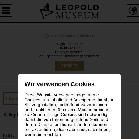
Barrierefreie
Bedienung
der
Webseite
Noch 6 Stunden geöffnet.
Täglich geöffnet:
10 bis 18 Uhr
Feiertags geöffnet.
Ab September: Dienstags geschlossen.
Sprachauswahl
TICKETS
Wir verwenden Cookies
Diese Website verwendet sogenannte
Sidebar
Filtern
LEO Kinderatelier
Cookies, um Inhalte und Anzeigen optimal für
Sie zu gestalten, fortlaufend zu verbessern
und Funktionen für soziale Medien anbieten
zu können. Einige Cookies sind notwendig,
September 2025
damit die von Ihnen aufgerufene Seite und
deren Dienste funktioniert. Andere können
Sie akzeptieren, diese aber auch ablehnen,
wenn Sie möchten.
HEUTE