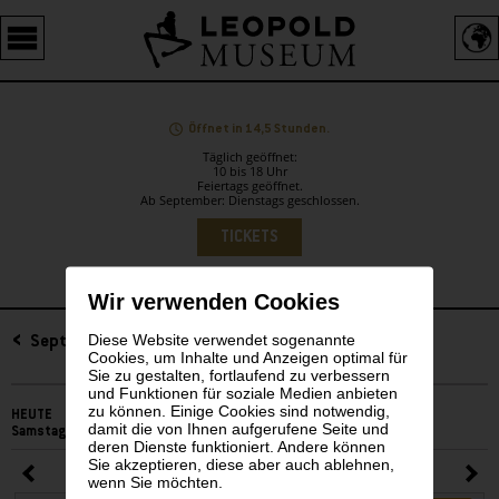
Barrierefreie
Bedienung
der
Webseite
Öffnet in 14,5 Stunden.
Täglich geöffnet:
10 bis 18 Uhr
Feiertags geöffnet.
Ab September: Dienstags geschlossen.
Sprachauswahl
TICKETS
Wir verwenden Cookies
Diese Website verwendet sogenannte
Sidebar
September 2025
Cookies, um Inhalte und Anzeigen optimal für
Sie zu gestalten, fortlaufend zu verbessern
und Funktionen für soziale Medien anbieten
zu können. Einige Cookies sind notwendig,
HEUTE
damit die von Ihnen aufgerufene Seite und
Samstag, 08. August 2026
deren Dienste funktioniert. Andere können
Sie akzeptieren, diese aber auch ablehnen,
September 2025
wenn Sie möchten.