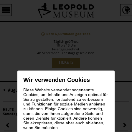
Barrierefreie
Bedienung
der
Webseite
Noch 6,5 Stunden geöffnet.
Täglich geöffnet:
10 bis 18 Uhr
Feiertags geöffnet.
Ab September: Dienstags geschlossen.
Sprachauswahl
TICKETS
Wir verwenden Cookies
Diese Website verwendet sogenannte
Sidebar
August 2025
Cookies, um Inhalte und Anzeigen optimal für
Sie zu gestalten, fortlaufend zu verbessern
und Funktionen für soziale Medien anbieten
zu können. Einige Cookies sind notwendig,
HEUTE
damit die von Ihnen aufgerufene Seite und
Samstag, 08. August 2026
deren Dienste funktioniert. Andere können
Sie akzeptieren, diese aber auch ablehnen,
August 2025
wenn Sie möchten.